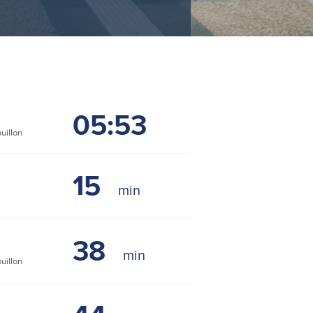
05:53
uillon
15
38
uillon