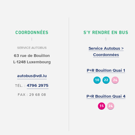
COORDONNÉES
S'Y RENDRE EN BUS
SERVICE AUTOBUS
Service Autobus >
Coordonnées
63 rue de Bouillon
L-1248 Luxembourg
P+R Bouillon Quai 1
autobus@vdl.lu
10
22
24
4796 2975
TÉL. :
FAX : 29 68 08
P+R Bouillon Quai 4
15
24