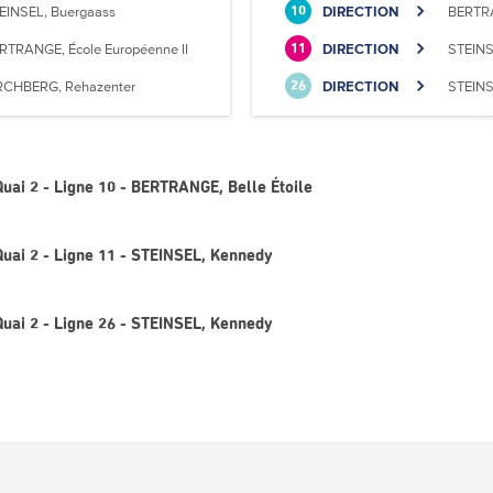
EINSEL, Buergaass
DIRECTION
BERTRA
10
RTRANGE, École Européenne II
DIRECTION
STEINS
11
RCHBERG, Rehazenter
DIRECTION
STEINS
26
uai 2 - Ligne 10 - BERTRANGE, Belle Étoile
Quai 2 - Ligne 11 - STEINSEL, Kennedy
Quai 2 - Ligne 26 - STEINSEL, Kennedy