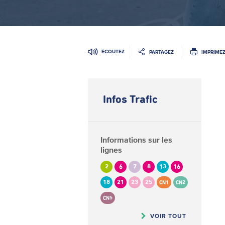
ÉCOUTEZ
PARTAGEZ
IMPRIME
Infos Trafic
Informations sur les
lignes
2
6
7
8
13
16
18
21
23
25
CN1
CN2
CN5
VOIR TOUT