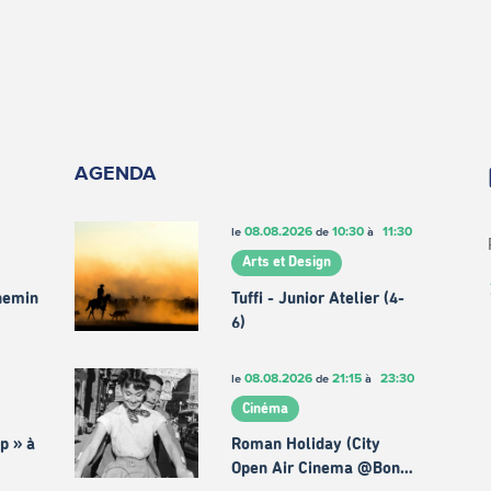
AGENDA
08.08.2026
10:30
11:30
le
de
à
Arts et Design
chemin
Tuffi - Junior Atelier (4-
6)
08.08.2026
21:15
23:30
le
de
à
Cinéma
p » à
Roman Holiday (City
Open Air Cinema @Bon…