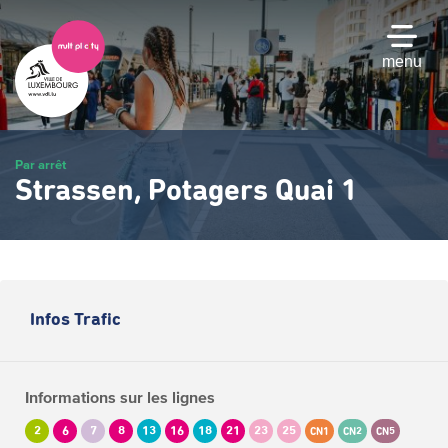
Passer
au
contenu
menu
principal
Par arrêt
Strassen, Potagers Quai 1
Infos Trafic
Informations sur les lignes
2
6
7
8
13
16
18
21
23
25
CN1
CN2
CN5