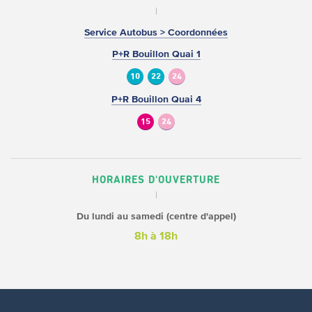
Service Autobus > Coordonnées
P+R Bouillon Quai 1
10
22
24
P+R Bouillon Quai 4
15
24
HORAIRES D'OUVERTURE
Du lundi au samedi (centre d'appel)
8h à 18h