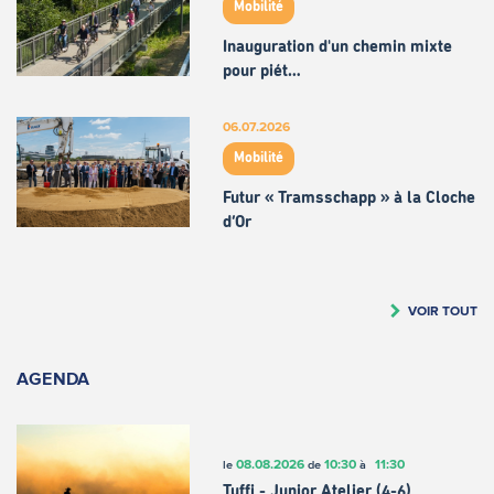
Mobilité
Inauguration d'un chemin mixte
pour piét…
06.07.2026
Mobilité
Futur « Tramsschapp » à la Cloche
d’Or
VOIR TOUT
AGENDA
08.08.2026
10:30
11:30
le
de
à
Tuffi - Junior Atelier (4-6)