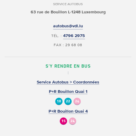
SERVICE AUTOBUS
63 rue de Bouillon
L-1248 Luxembourg
autobus@vdl.lu
4796 2975
TÉL. :
FAX : 29 68 08
S'Y RENDRE EN BUS
Service Autobus > Coordonnées
P+R Bouillon Quai 1
10
22
24
P+R Bouillon Quai 4
15
24