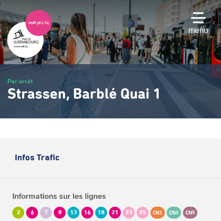
Passer
au
contenu
menu
principal
Par arrêt
Strassen, Barblé Quai 1
Infos Trafic
Informations sur les lignes
2
6
7
8
13
16
18
21
23
25
CN1
CN2
CN5