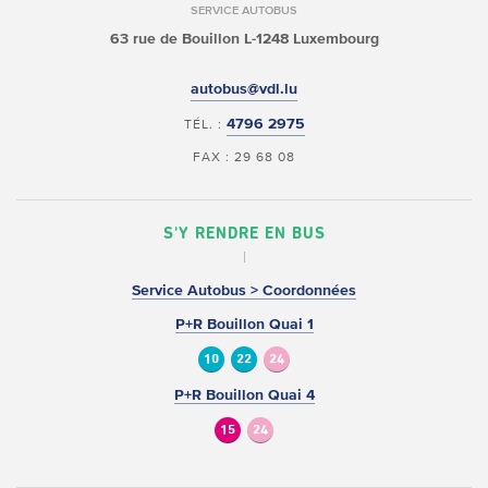
SERVICE AUTOBUS
63 rue de Bouillon
L-1248 Luxembourg
autobus@vdl.lu
4796 2975
TÉL. :
FAX : 29 68 08
S'Y RENDRE EN BUS
Service Autobus > Coordonnées
P+R Bouillon Quai 1
10
22
24
P+R Bouillon Quai 4
15
24