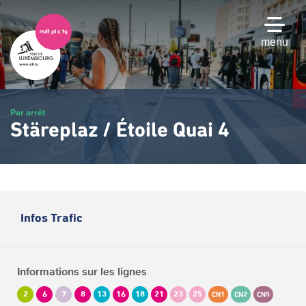
Passer
au
contenu
menu
principal
Par arrêt
Stäreplaz / Étoile Quai 4
Infos Trafic
Informations sur les lignes
2
6
7
8
13
16
18
21
23
25
CN1
CN2
CN5