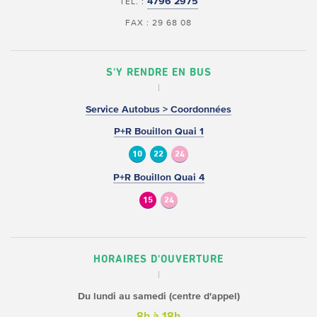
4796 2975
TÉL. :
FAX : 29 68 08
S'Y RENDRE EN BUS
Service Autobus > Coordonnées
P+R Bouillon Quai 1
10
22
24
P+R Bouillon Quai 4
15
24
HORAIRES D'OUVERTURE
Du lundi au samedi (centre d'appel)
8h à 18h