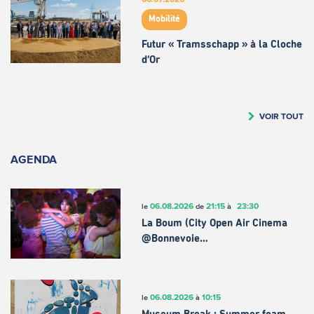
Mobilité
Futur « Tramsschapp » à la Cloche
d’Or
VOIR TOUT
AGENDA
06.08.2026
21:15
23:30
le
de
à
La Boum (City Open Air Cinema
@Bonnevoie…
06.08.2026
10:15
le
à