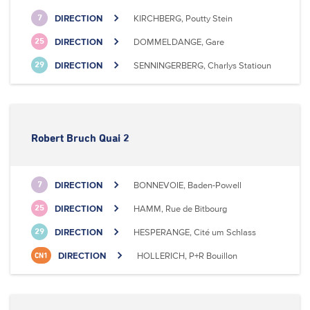
DIRECTION
KIRCHBERG, Poutty Stein
7
DIRECTION
DOMMELDANGE, Gare
25
DIRECTION
SENNINGERBERG, Charlys Statioun
29
Robert Bruch Quai 2
DIRECTION
BONNEVOIE, Baden-Powell
7
DIRECTION
HAMM, Rue de Bitbourg
25
DIRECTION
HESPERANGE, Cité um Schlass
29
DIRECTION
HOLLERICH, P+R Bouillon
CN1