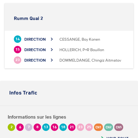
Rumm Quai 2
DIRECTION
CESSANGE, Boy Konen
14
DIRECTION
HOLLERICH, P+R Bouillon
15
DIRECTION
DOMMELDANGE, Chingiz Aitmatov
23
Infos Trafic
Informations sur les lignes
2
6
7
8
13
16
18
21
23
25
CN1
CN2
CN5