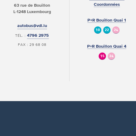
Coordonnées
63 rue de Bouillon
L-1248 Luxembourg
P+R Bouillon Quai 1
autobus@vdl.lu
10
22
24
4796 2975
TÉL. :
FAX : 29 68 08
P+R Bouillon Quai 4
15
24