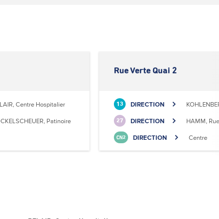
Rue Verte Quai 2
LAIR, Centre Hospitalier
DIRECTION
KOHLENBER
13
CKELSCHEUER, Patinoire
DIRECTION
HAMM, Rue 
27
DIRECTION
Centre
CN2