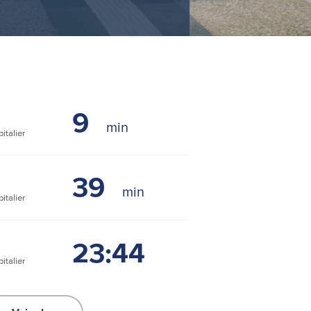
9
italier
39
italier
23:44
italier