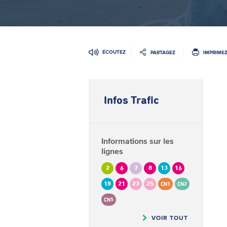
ÉCOUTEZ
PARTAGEZ
IMPRIME
Infos Trafic
Informations sur les
lignes
2
6
7
8
13
16
18
21
23
25
CN1
CN2
CN5
VOIR TOUT