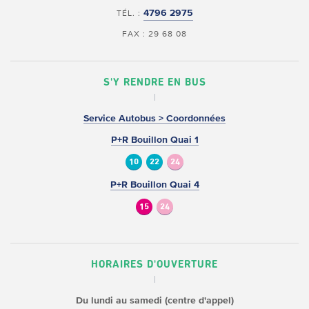
4796 2975
TÉL. :
FAX : 29 68 08
S'Y RENDRE EN BUS
Service Autobus > Coordonnées
P+R Bouillon Quai 1
10
22
24
P+R Bouillon Quai 4
15
24
HORAIRES D'OUVERTURE
Du lundi au samedi (centre d'appel)