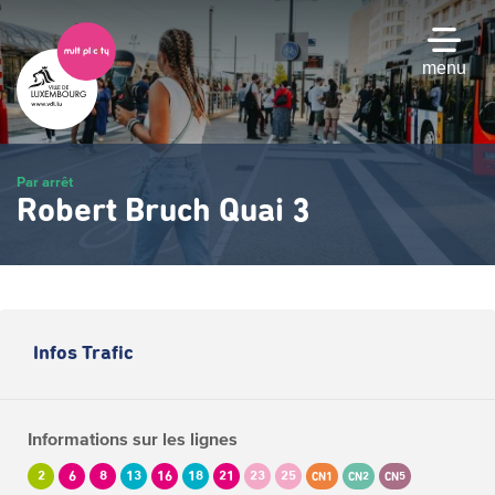
Passer
au
contenu
menu
principal
Par arrêt
Robert Bruch Quai 3
Infos Trafic
Informations sur les lignes
2
6
8
13
16
18
21
23
25
CN1
CN2
CN5