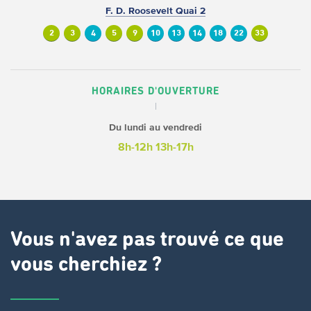
F. D. Roosevelt Quai 2
2
3
4
5
9
10
13
14
18
22
33
HORAIRES D'OUVERTURE
Du lundi au vendredi
8h-12h
13h-17h
Vous n'avez pas trouvé ce que
vous cherchiez ?