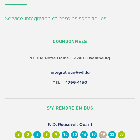
Service Intégration et besoins spécifiques
COORDONNÉES
13, rue Notre-Dame
L-2240 Luxembourg
integratioun@vdl.lu
4796-4150
TÉL. :
S'Y RENDRE EN BUS
F. D. Roosevelt Quai 1
2
3
4
5
9
10
13
14
18
19
22
33