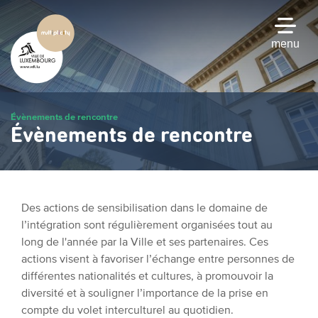
Passer
au
contenu
menu
principal
Évènements de rencontre
Évènements de rencontre
Des actions de sensibilisation dans le domaine de
l’intégration sont régulièrement organisées tout au
long de l'année par la Ville et ses partenaires. Ces
actions visent à favoriser l’échange entre personnes de
différentes nationalités et cultures, à promouvoir la
diversité et à souligner l’importance de la prise en
compte du volet interculturel au quotidien.