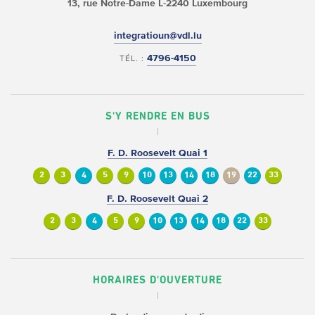
13, rue Notre-Dame
L-2240 Luxembourg
integratioun@vdl.lu
4796-4150
TÉL. :
S'Y RENDRE EN BUS
F. D. Roosevelt Quai 1
2
3
4
5
9
10
13
14
18
19
22
33
F. D. Roosevelt Quai 2
2
3
4
5
9
10
13
14
18
22
33
HORAIRES D'OUVERTURE