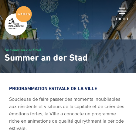
Passer
au
contenu
menu
principal
Summer an der Stad
Summer an der Stad
PROGRAMMATION ESTIVALE DE LA VILLE
Soucieuse de faire passer des moments inoubliables
aux résidents et visiteurs de la capitale et de créer des
émotions fortes, la Ville a concocte un programme
riche en animations de qualité qui rythment la période
estivale.