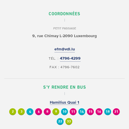
COORDONNÉES
PETIT PASSAGE
9, rue Chimay
L-2090 Luxembourg
efm@vdl.lu
4796-4299
TÉL. :
FAX : 4796-7602
S'Y RENDRE EN BUS
Hamilius Quai 1
2
3
4
6
8
9
10
11
14
15
16
18
21
22
33