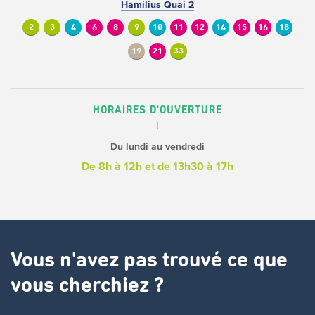
Hamilius Quai 2
2
3
4
6
8
9
10
11
12
14
15
16
18
19
21
33
HORAIRES D'OUVERTURE
Du lundi au vendredi
De 8h à 12h
et de 13h30 à 17h
Vous n'avez pas trouvé ce que
vous cherchiez ?