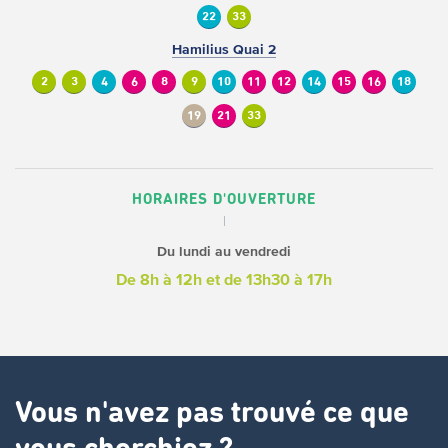
22
33
Hamilius Quai 2
2
3
4
6
8
9
10
11
12
14
15
16
18
19
21
33
HORAIRES D'OUVERTURE
Du lundi au vendredi
De 8h à 12h
et de 13h30 à 17h
Vous n'avez pas trouvé ce que