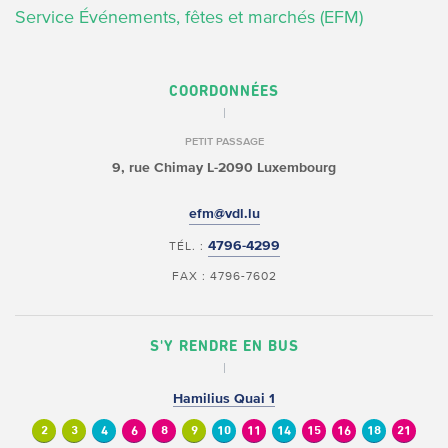
Service Événements, fêtes et marchés (EFM)
COORDONNÉES
PETIT PASSAGE
9, rue Chimay
L-2090 Luxembourg
efm@vdl.lu
4796-4299
TÉL. :
FAX : 4796-7602
S'Y RENDRE EN BUS
Hamilius Quai 1
2
3
4
6
8
9
10
11
14
15
16
18
21