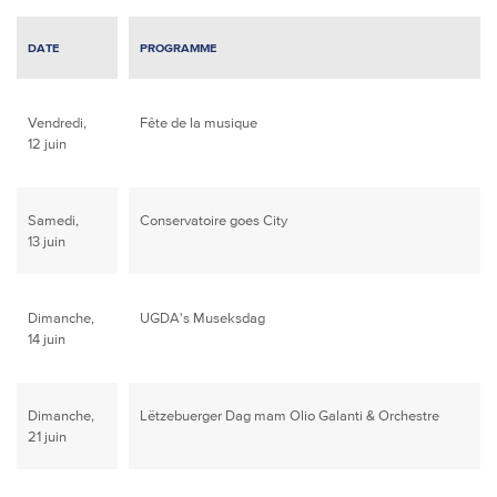
DATE
PROGRAMME
Vendredi,
Fête de la musique
12 juin
Samedi,
Conservatoire goes City
13 juin
Dimanche,
UGDA's Museksdag
14 juin
Dimanche,
Lëtzebuerger Dag mam Olio Galanti & Orchestre
21 juin