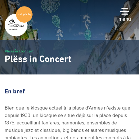
Passer
au
contenu
menu
principal
Plëss in Concert
Plëss in Concert
En bref
Bien que le kiosque actuel à la place d’Armes n’existe que
depuis 1933, un kiosque se situe déjà sur la place depuis
1875, accueillant fanfares, harmonies, ensembles de
musique jazz et classique, big bands et autres musiques
ambiantes. Les animations, et notamment les concerts à la