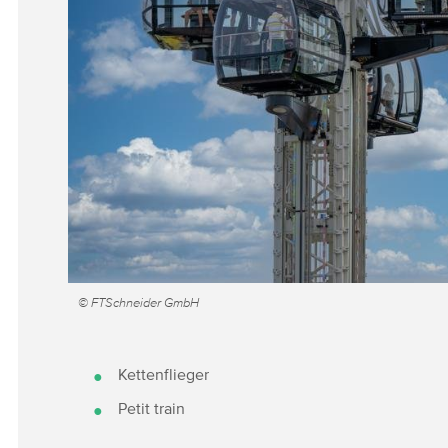
© FTSchneider GmbH
Kettenflieger
Petit train