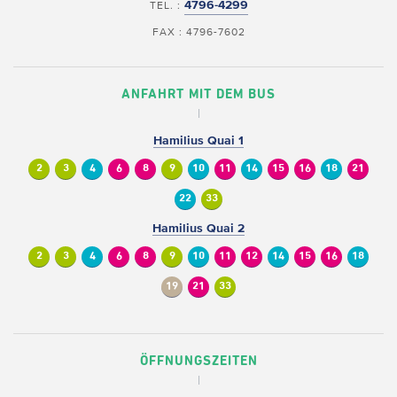
4796-4299
TEL. :
FAX : 4796-7602
ANFAHRT MIT DEM BUS
Hamilius Quai 1
2
3
4
6
8
9
10
11
14
15
16
18
21
22
33
Hamilius Quai 2
2
3
4
6
8
9
10
11
12
14
15
16
18
19
21
33
ÖFFNUNGSZEITEN