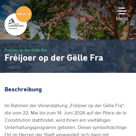
Zum
Hauptinhalt
gehen
Menü
Fréijoer op der Gëlle Fra
Fréijoer op der Gëlle Fra
Beschreibung
Im Rahmen der Veranstaltung „Fréijoer op der Gëlle Fra“,
die vom 22. Mai bis zum 14. Juni 2026 auf der
Place de la
Constitution
stattfindet, wird Ihnen ein vielfältiges
Unterhaltungsprogramm geboten. Dieser symbolträchtige
Ort im Herzen der Stadt verwandelt sich dann mit