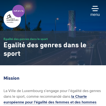
Passer
au
contenu
menu
principal
Egalité des genres dans le sport
Egalité des genres dans le
sport
Mission
La Ville de Luxembourg s’engage pour l’égalité des genres
dans le sport, comme recommandé dans
la Charte
européenne pour l’égalité des femmes et des hommes