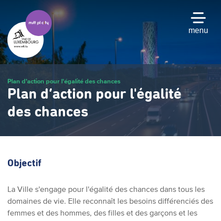
Passer
au
contenu
menu
principal
Plan d’action pour l'égalité des chances
Plan d’action pour l'égalité
des chances
Objectif
La Ville s'engage pour l'égalité des chances dans tous les
domaines de vie. Elle reconnaît les besoins différenciés des
femmes et des hommes, des filles et des garçons et les