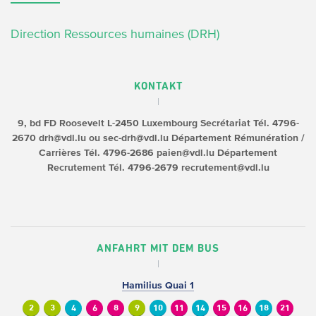
Direction Ressources humaines (DRH)
KONTAKT
9, bd FD Roosevelt
L-2450 Luxembourg
Secrétariat
Tél. 4796-
2670
drh@vdl.lu ou sec-drh@vdl.lu
Département Rémunération /
Carrières
Tél. 4796-2686
paien@vdl.lu
Département
Recrutement
Tél. 4796-2679
recrutement@vdl.lu
ANFAHRT MIT DEM BUS
Hamilius Quai 1
2
3
4
6
8
9
10
11
14
15
16
18
21