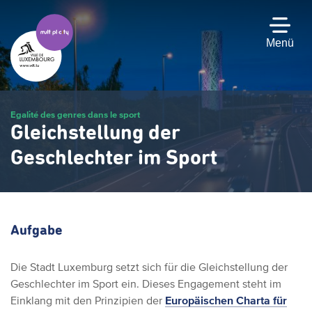
Zum
Hauptinhalt
gehen
Menü
Egalité des genres dans le sport
Gleichstellung der
Geschlechter im Sport
Aufgabe
Die Stadt Luxemburg setzt sich für die Gleichstellung der
Geschlechter im Sport ein. Dieses Engagement steht im
Einklang mit den Prinzipien der
Europäischen Charta für