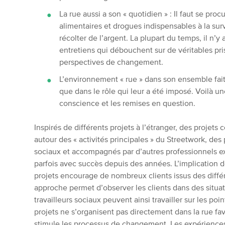
La rue aussi a son « quotidien » : Il faut se pr
alimentaires et drogues indispensables à la surv
récolter de l’argent. La plupart du temps, il n’
entretiens qui débouchent sur de véritables pr
perspectives de changement.
L’environnement « rue » dans son ensemble fait
que dans le rôle qui leur a été imposé. Voilà un
conscience et les remises en question.
Inspirés de différents projets à l’étranger, des proje
autour des « activités principales » du Streetwork, des pr
sociaux et accompagnés par d’autres professionnels e
parfois avec succès depuis des années. L’implication d
projets encourage de nombreux clients issus des différ
approche permet d’observer les clients dans des situa
travailleurs sociaux peuvent ainsi travailler sur les poin
projets ne s’organisent pas directement dans la rue fa
stimule les processus de changement. Les expériences