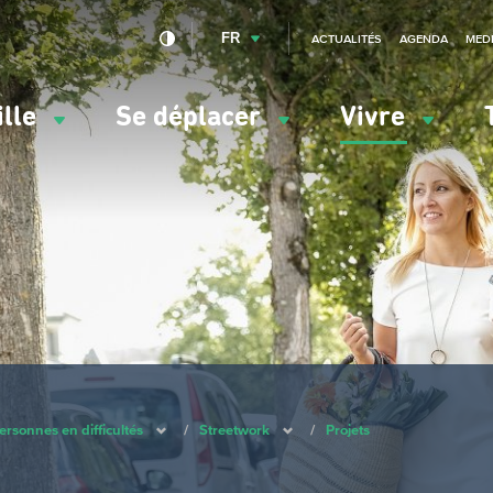
FR
ACTUALITÉS
AGENDA
MED
ille
Se déplacer
Vivre
vigation
ncipale
ersonnes en difficultés
/
Streetwork
/
Projets