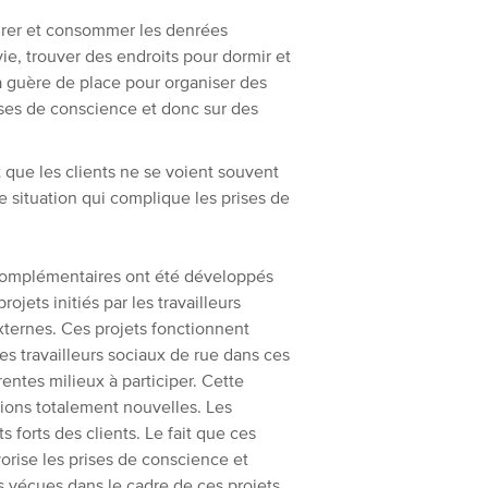
ocurer et consommer les denrées
ie, trouver des endroits pour dormir et
y a guère de place pour organiser des
ises de conscience et donc sur des
 que les clients ne se voient souvent
e situation qui complique les prises de
ts complémentaires ont été développés
ojets initiés par les travailleurs
xternes. Ces projets fonctionnent
es travailleurs sociaux de rue dans ces
entes milieux à participer. Cette
tions totalement nouvelles. Les
ts forts des clients. Le fait que ces
vorise les prises de conscience et
 vécues dans le cadre de ces projets