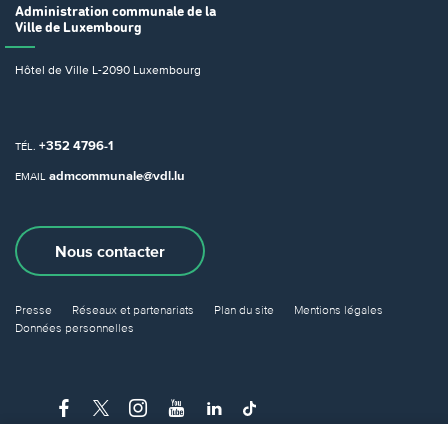
Administration communale
de la
Ville de Luxembourg
Hôtel de Ville
L-2090 Luxembourg
+352 4796-1
TÉL.
admcommunale@vdl.lu
EMAIL
Nous contacter
Presse
Réseaux et partenariats
Plan du site
Mentions légales
Données personnelles