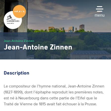
Passer
au
contenu
menu
principal
Jean-Antoine Zinnen
Jean-Antoine Zinnen
Description
Le compositeur de l’hymne national, Jean-Antoine Zinnen
(1827-1899), dont l’épitaphe reproduit les premières notes,
est né à Neuerbourg dans cette partie de l’Eifel que le
Traité de Vienne de 1815 avait fait échouer à la Prusse.