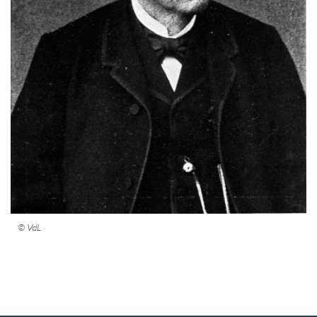
© VdL