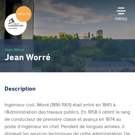
Passer
au
contenu
menu
principal
Jean Worré
Jean Worré
Description
Ingénieur civil, Worré (1816-1901) était entré en 1845 à
l’Administration des travaux publics. En 1858 il obtint le rang
de conducteur de première classe et avança en 1874 au
poste d’ingénieur en chef. Pendant de longues années, il
dirigeait les services techniques de cette administration. De