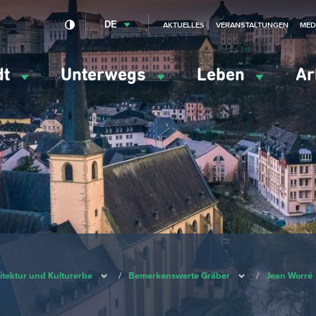
DE
AKTUELLES
VERANSTALTUNGEN
MED
dt
Unterwegs
Leben
Ar
ation
ipale
itektur und Kulturerbe
/
Bemerkenswerte Gräber
/
Jean Worré