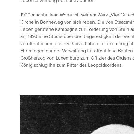
Lebenserwartung bei nur 37 Jahren.
1900 machte Jean Worré mit seinem Werk „Vier Gutach
Kirche in Bonneweg von sich reden. Die von Staatsmini
Leben gerufene Kampagne zur Förderung von Stein a
an, 1893 eine Studie über die Biegefestigkeit der wic
veröffentlichen, die bei Bauvorhaben in Luxemburg ü
Ehreningenieur der Verwaltung für öffentliche Baute
Großherzog von Luxemburg zum Offizier des Ordens d
König schlug ihn zum Ritter des Leopoldsordens.