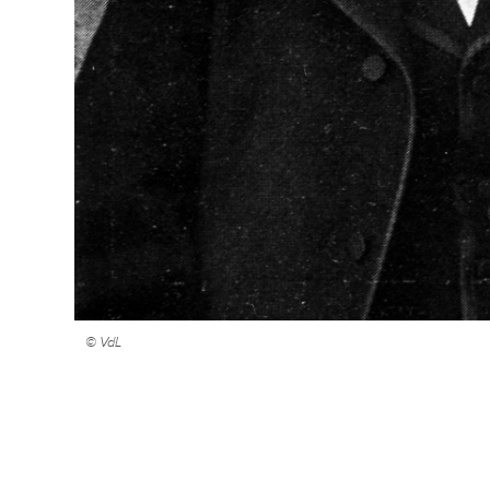
© VdL