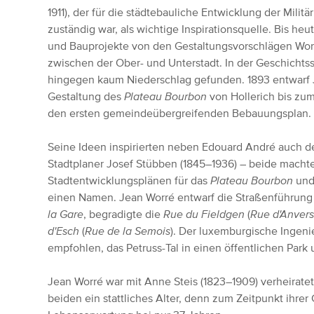
1911), der für die städtebauliche Entwicklung der Mil
zuständig war, als wichtige Inspirationsquelle. Bis h
und Bauprojekte von den Gestaltungsvorschlägen Wor
zwischen der Ober- und Unterstadt. In der Geschicht
hingegen kaum Niederschlag gefunden. 1893 entwarf J
Gestaltung des
Plateau Bourbon
von Hollerich bis zu
den ersten gemeindeübergreifenden Bebauungsplan.
Seine Ideen inspirierten neben Edouard André auch 
Stadtplaner Josef Stübben (1845–1936) – beide machte
Stadtentwicklungsplänen für das
Plateau Bourbon
und
einen Namen. Jean Worré entwarf die Straßenführung
la Gare
, begradigte die
Rue du Fieldgen
(
Rue d'Anver
d'Esch
(
Rue de la Semois
). Der luxemburgische Ingen
empfohlen, das Petruss-Tal in einen öffentlichen Par
Jean Worré war mit Anne Steis (1823–1909) verheiratet
beiden ein stattliches Alter, denn zum Zeitpunkt ihrer 