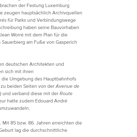
itärbrachen der Festung Luxemburg
eute zeugen hauptsächlich Archivquellen
rés für Parks und Verbindungswege
sschreibung haben seine Bauvorhaben
ean Worré mit dem Plan für die
m Sauerbierg am Fuße von Gasperich
den deutschen Architekten und
n sich mit ihren
 die Umgebung des Hauptbahnhofs
 zu beiden Seiten von der
Avenue de
s
) und verband diese mit der
Route
ieur hatte zudem Edouard André
k umzuwandeln.
. Mit 85 bzw. 86. Jahren erreichten die
Geburt lag die durchschnittliche