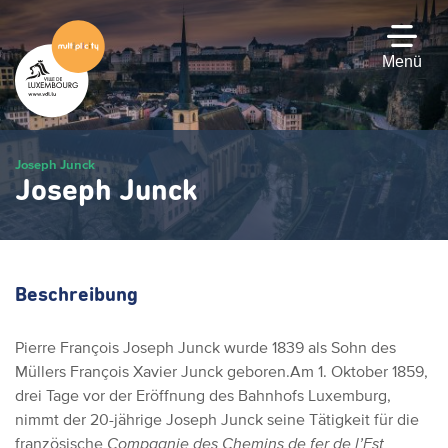
Zum
Hauptinhalt
gehen
Menü
Joseph Junck
Joseph Junck
Beschreibung
Pierre François Joseph Junck wurde 1839 als Sohn des
Müllers François Xavier Junck geboren.Am 1. Oktober 1859,
drei Tage vor der Eröffnung des Bahnhofs Luxemburg,
nimmt der 20-jährige Joseph Junck seine Tätigkeit für die
französische
Compagnie des Chemins de fer de l’Est