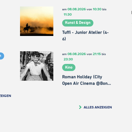
08.08.2026
10:30
am
von
bis
11:30
Kunst & Design
Tuffi - Junior Atelier (4-
6)
08.08.2026
21:15
am
von
bis
m
23:30
Kino
Roman Holiday (City
Open Air Cinema @Bon…
ZEIGEN
ALLES ANZEIGEN