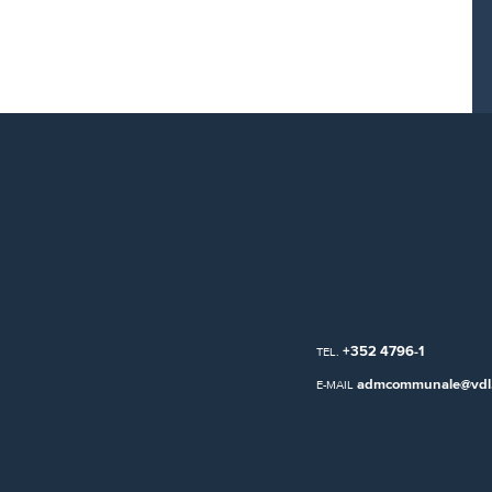
+352 4796-1
TEL.
admcommunale@vdl.
E-MAIL