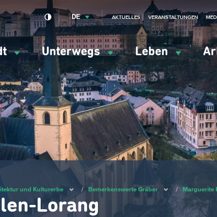
DE
AKTUELLES
VERANSTALTUNGEN
MED
dt
Unterwegs
Leben
Ar
ation
ipale
itektur und Kulturerbe
/
Bemerkenswerte Gräber
/
Marguerite 
llen-Lorang