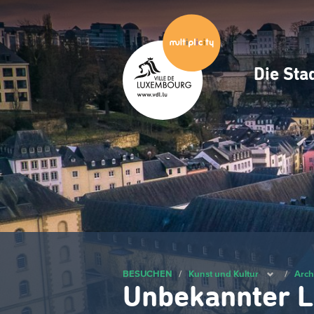
Zum
Hauptinhalt
gehen
Die Sta
Navig
princ
BESUCHEN
/
Kunst und Kultur
/
Arch
Unbekannter L