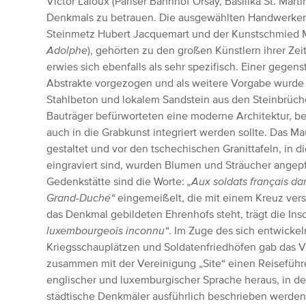
Victor Laloux (Pariser Bahnhof Orsay, Basilika St. Marti
Denkmals zu betrauen. Die ausgewählten Handwerker,
Steinmetz Hubert Jacquemart und der Kunstschmied 
Adolphe
), gehörten zu den großen Künstlern ihrer Zei
erwies sich ebenfalls als sehr spezifisch. Einer gegen
Abstrakte vorgezogen und als weitere Vorgabe wurde
Stahlbeton und lokalem Sandstein aus den Steinbrüch
Bauträger befürworteten eine moderne Architektur, be
auch in die Grabkunst integriert werden sollte. Das M
gestaltet und vor den tschechischen Granittafeln, in 
eingraviert sind, wurden Blumen und Sträucher angepf
Gedenkstätte sind die Worte:
„Aux soldats français da
Grand-Duché“
eingemeißelt, die mit einem Kreuz verse
das Denkmal gebildeten Ehrenhofs steht, trägt die Insc
luxembourgeois inconnu“
. Im Zuge des sich entwicke
Kriegsschauplätzen und Soldatenfriedhöfen gab das 
zusammen mit der Vereinigung „Site“ einen Reiseführer 
englischer und luxemburgischer Sprache heraus, in 
städtische Denkmäler ausführlich beschrieben werden