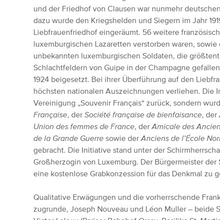
und der Friedhof von Clausen war nunmehr deutschen 
dazu wurde den Kriegshelden und Siegern im Jahr 191
Liebfrauenfriedhof eingeräumt. 56 weitere französisch
luxemburgischen Lazaretten verstorben waren, sowie 
unbekannten luxemburgischen Soldaten, die größtente
Schlachtfeldern von Guipe in der Champagne gefallen
1924 beigesetzt. Bei ihrer Überführung auf den Liebf
höchsten nationalen Auszeichnungen verliehen. Die Init
Vereinigung „Souvenir Français“ zurück, sondern wu
Française
, der
Société française de bienfaisance
, der
Union des femmes de France
, der
Amicale des Ancien
de la Grande Guerre
sowie der
Anciens de l’École No
gebracht. Die Initiative stand unter der Schirmherrscha
Großherzogin von Luxemburg. Der Bürgermeister der Sta
eine kostenlose Grabkonzession für das Denkmal zu 
Qualitative Erwägungen und die vorherrschende Frank
zugrunde, Joseph Nouveau und Léon Muller – beide S