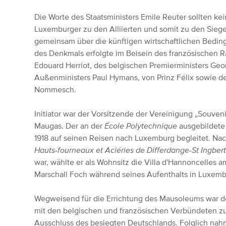
Die Worte des Staatsministers Emile Reuter sollten kei
Luxemburger zu den Alliierten und somit zu den Siege
gemeinsam über die künftigen wirtschaftlichen Bedi
des Denkmals erfolgte im Beisein des französischen 
Edouard Herriot, des belgischen Premierministers Ge
Außenministers Paul Hymans, von Prinz Félix sowie d
Nommesch.
Initiator war der Vorsitzende der Vereinigung „Souven
Maugas. Der an der
École Polytechnique
ausgebildete 
1918 auf seinen Reisen nach Luxemburg begleitet. Na
Hauts-fourneaux et Aciéries de Differdange-St Ingbe
war, wählte er als Wohnsitz die Villa d'Hannoncelles 
Marschall Foch während seines Aufenthalts in Luxem
Wegweisend für die Errichtung des Mausoleums war 
mit den belgischen und französischen Verbündeten z
Ausschluss des besiegten Deutschlands. Folglich nah