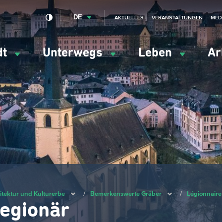
DE
AKTUELLES
VERANSTALTUNGEN
MED
dt
Unterwegs
Leben
Ar
ation
ipale
itektur und Kulturerbe
/
Bemerkenswerte Gräber
/
Légionnaire
egionär