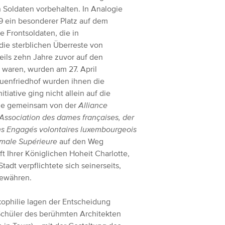
Soldaten vorbehalten. In Analogie
9 ein besonderer Platz auf dem
e Frontsoldaten, die in
die sterblichen Überreste von
ils zehn Jahre zuvor auf den
 waren, wurden am 27. April
rauenfriedhof wurden ihnen die
iative ging nicht allein auf die
rde gemeinsam von der
Alliance
Association des dames françaises, der
s Engagés volontaires luxembourgeois
rmale Supérieure
auf den Weg
ft Ihrer Königlichen Hoheit Charlotte,
dt verpflichtete sich seinerseits,
gewähren.
ophilie lagen der Entscheidung
chüler des berühmten Architekten