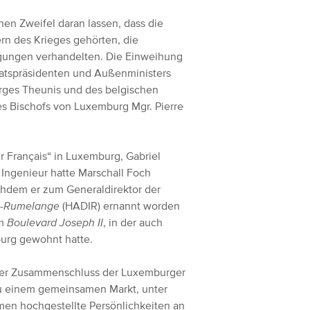
nen Zweifel daran lassen, dass die
rn des Krieges gehörten, die
ngungen verhandelten. Die Einweihung
Ratspräsidenten und Außenministers
orges Theunis und des belgischen
es Bischofs von Luxemburg Mgr. Pierre
ir Français“ in Luxemburg, Gabriel
Ingenieur hatte Marschall Foch
chdem er zum Generaldirektor der
rt-Rumelange
(HADIR) ernannt worden
am
Boulevard Joseph II
, in der auch
burg gewohnt hatte.
der Zusammenschluss der Luxemburger
u einem gemeinsamen Markt, unter
men hochgestellte Persönlichkeiten an