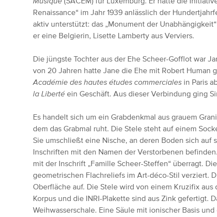
Musique
(SACEM) für Luxemburg. Er hatte die Initiativ
Renaissance“ im Jahr 1939 anlässlich der Hundertjahr
aktiv unterstützt: das „Monument der Unabhängigkeit“
er eine Belgierin, Lisette Lamberty aus Verviers.
Die jüngste Tochter aus der Ehe Scheer-Gofflot war Ja
von 20 Jahren hatte Jane die Ehe mit Robert Human g
Académie des hautes études commerciales
in Paris a
la Liberté
ein Geschäft. Aus dieser Verbindung ging 
Es handelt sich um ein Grabdenkmal aus grauem Gran
dem das Grabmal ruht. Die Stele steht auf einem Socke
Sie umschließt eine Nische, an deren Boden sich auf 
Inschriften mit den Namen der Verstorbenen befinde
mit der Inschrift „Famille Scheer-Steffen“ überragt. 
geometrischen Flachreliefs im Art-déco-Stil verziert. 
Oberfläche auf. Die Stele wird von einem Kruzifix aus
Korpus und die INRI-Plakette sind aus Zink gefertigt. 
Weihwasserschale. Eine Säule mit ionischer Basis und