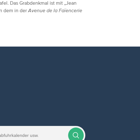
afel. Das Grabdenkmal ist mit „Jean
on dem in der
Avenue de la Faïencerie