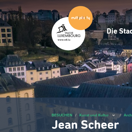
Zum
Hauptinhalt
gehen
Die Sta
Navig
princ
BESUCHEN
/
Kunst und Kultur
/
Arch
Jean Scheer