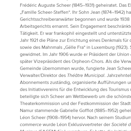
Frédéric Auguste Scheer (1845–1931) geheiratet. Das 
„Famille Scheer-Steffen“. Ihr Sohn Jean (1874–1942) ha
Gerichtsschreiberanwärter begonnen und wurde 1938 
Arbeitsgerichts ernannt. Sein Engagement beschränkte 
Tätigkeit. Er war frankophil eingestellt und unterstüt
Jahr 1921 die Pläne zur Errichtung eines Denkmals für
sowie des Mahnmals „Gëlle Fra“ in Luxemburg (1923). 
gewidmet. Im Jahr 1906 wurde er Präsident der
Union 
später Vizepräsident des Orpheon-Chors. Als die Verw
Gemeinde übernommen wurde, fungierte Jean Scheer z
Verwalter/Direktor des
Théâtre Municipal
. Jahrzehnte
Abonnements zuständig, organisierte Aufführungen un
des Initiativvereins für die Entwicklung des Tourismu
beteiligte sich Scheer am Wettbewerb um die schönst
Theaterkommission und der Festkommission der Stadt
Namur stammende Gabrielle Gofflot (1885–1952) gehei
Léon Scheer (1908–1954) hervor. Nach seinem Studiu
commerce
wurde Léon Exklusivvertreter der
Société d