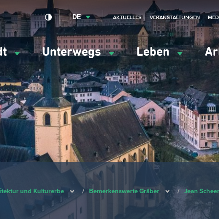
DE
AKTUELLES
VERANSTALTUNGEN
MED
dt
Unterwegs
Leben
Ar
ation
ipale
itektur und Kulturerbe
/
Bemerkenswerte Gräber
/
Jean Schee