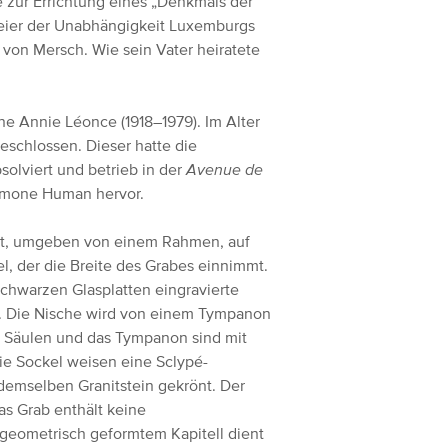
e zur Errichtung eines „Denkmals der
feier der Unabhängigkeit Luxemburgs
 von Mersch. Wie sein Vater heiratete
ne Annie Léonce (1918–1979). Im Alter
eschlossen. Dieser hatte die
bsolviert und betrieb in der
Avenue de
Simone Human hervor.
it, umgeben von einem Rahmen, auf
l, der die Breite des Grabes einnimmt.
schwarzen Glasplatten eingravierte
n. Die Nische wird von einem Tympanon
Die Säulen und das Tympanon sind mit
Die Sockel weisen eine Sclypé-
 demselben Granitstein gekrönt. Der
Das Grab enthält keine
 geometrisch geformtem Kapitell dient