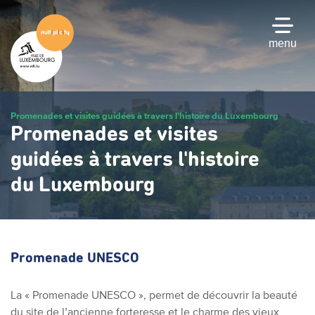
Passer
au
contenu
menu
principal
Promenades et visites guidées à travers l'histoire du Luxembourg
Promenades et visites
guidées à travers l'histoire
du Luxembourg
Promenade UNESCO
La « Promenade UNESCO », permet de découvrir la beauté
du site de l’ancienne forteresse et le charme des vieux