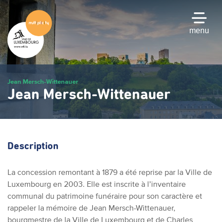
Passer
au
contenu
menu
principal
Jean Mersch-Wittenauer
Jean Mersch-Wittenauer
Description
La concession remontant à 1879 a été reprise par la Ville de
Luxembourg en 2003. Elle est inscrite à l’inventaire
communal du patrimoine funéraire pour son caractère et
rappeler la mémoire de Jean Mersch-Wittenauer,
bourgmestre de la Ville de Luxembourg et de Charles