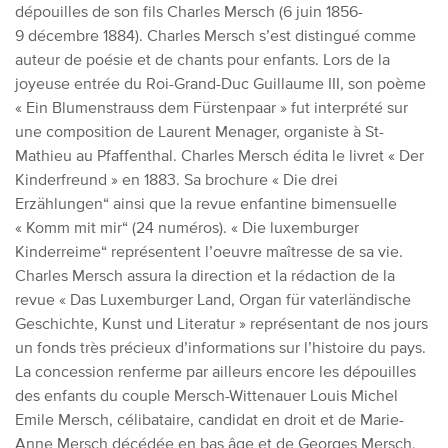
dépouilles de son fils Charles Mersch (6 juin 1856-
9 décembre 1884). Charles Mersch s’est distingué comme
auteur de poésie et de chants pour enfants. Lors de la
joyeuse entrée du Roi-Grand-Duc Guillaume III, son poème
« Ein Blumenstrauss dem Fürstenpaar » fut interprété sur
une composition de Laurent Menager, organiste à St-
Mathieu au Pfaffenthal. Charles Mersch édita le livret « Der
Kinderfreund » en 1883. Sa brochure « Die drei
Erzählungen“ ainsi que la revue enfantine bimensuelle
« Komm mit mir“ (24 numéros). « Die luxemburger
Kinderreime“ représentent l’oeuvre maîtresse de sa vie.
Charles Mersch assura la direction et la rédaction de la
revue « Das Luxemburger Land, Organ für vaterländische
Geschichte, Kunst und Literatur » représentant de nos jours
un fonds très précieux d’informations sur l’histoire du pays.
La concession renferme par ailleurs encore les dépouilles
des enfants du couple Mersch-Wittenauer Louis Michel
Emile Mersch, célibataire, candidat en droit et de Marie-
Anne Mersch décédée en bas âge et de Georges Mersch,