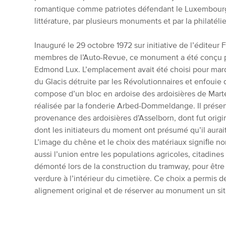
romantique comme patriotes défendant le Luxembourg,
littérature, par plusieurs monuments et par la philatélie
Inauguré le 29 octobre 1972 sur initiative de l’éditeur
membres de l’Auto-Revue, ce monument a été conçu par
Edmond Lux. L’emplacement avait été choisi pour marq
du Glacis détruite par les Révolutionnaires et enfoui
compose d’un bloc en ardoise des ardoisières de Mart
réalisée par la fonderie Arbed-Dommeldange. Il présen
provenance des ardoisières d’Asselborn, dont fut origin
dont les initiateurs du moment ont présumé qu’il aurait
L’image du chêne et le choix des matériaux signiﬁe non
aussi l’union entre les populations agricoles, citadine
démonté lors de la construction du tramway, pour être
verdure à l’intérieur du cimetière. Ce choix a permis de
alignement original et de réserver au monument un site