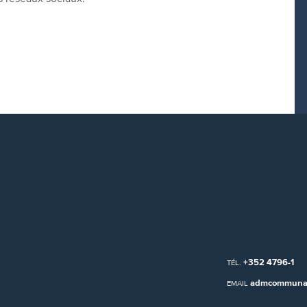
+352 4796-1
TÉL.
admcommunal
EMAIL