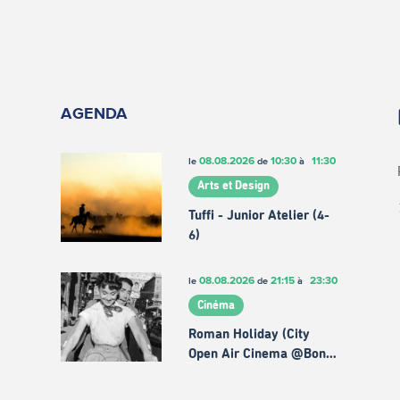
AGENDA
08.08.2026
10:30
11:30
le
de
à
Arts et Design
Tuffi - Junior Atelier (4-
6)
08.08.2026
21:15
23:30
le
de
à
Cinéma
Roman Holiday (City
Open Air Cinema @Bon…