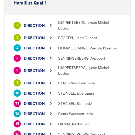
Hamilius Quai 1
LIMPERTSBERG, Lycée Michel
DIRECTION
2
Lucius
DIRECTION
BEGGEN, Henri Dunant
3
DIRECTION
DOMMELDANGE, Parc de l'Europe
4
DIRECTION
SENNINGERBERG, Aéroport
6
LIMPERTSBERG, Lycée Michel
DIRECTION
8
Lucius
DIRECTION
CENTS Waassertuerm
9
DIRECTION
STEINSEL, Buergaass
10
DIRECTION
STEINSEL, Kennedy
11
DIRECTION
Cents Waassertuerm
14
DIRECTION
HAMM, Ierzkaulen
15
DIRECTION
SENNINGERBERG, Aéroport
16