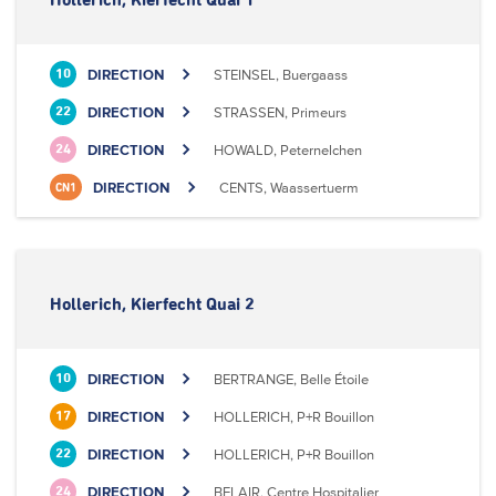
Hollerich, Kierfecht Quai 1
DIRECTION
STEINSEL, Buergaass
10
DIRECTION
STRASSEN, Primeurs
22
DIRECTION
HOWALD, Peternelchen
24
DIRECTION
CENTS, Waassertuerm
CN1
Hollerich, Kierfecht Quai 2
DIRECTION
BERTRANGE, Belle Étoile
10
DIRECTION
HOLLERICH, P+R Bouillon
17
DIRECTION
HOLLERICH, P+R Bouillon
22
DIRECTION
BELAIR, Centre Hospitalier
24