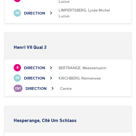
Lucius
LIMPERTSBERG, Lycée Michel
DIRECTION
30
Lucius
Henri VII Quai 2
DIRECTION
BERTRANGE, Waassertuerm
8
DIRECTION
KIRCHBERG, Réimerwee
30
DIRECTION
Centre
CN7
Hesperange, Cité Um Schlass