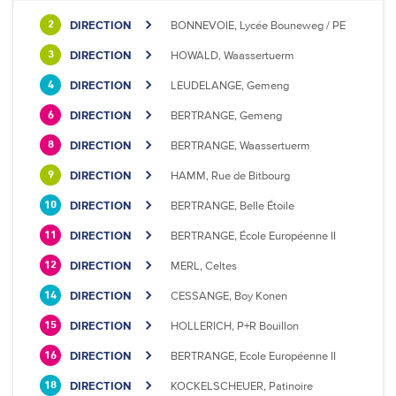
DIRECTION
BONNEVOIE, Lycée Bouneweg / PE
2
DIRECTION
HOWALD, Waassertuerm
3
DIRECTION
LEUDELANGE, Gemeng
4
DIRECTION
BERTRANGE, Gemeng
6
DIRECTION
BERTRANGE, Waassertuerm
8
DIRECTION
HAMM, Rue de Bitbourg
9
DIRECTION
BERTRANGE, Belle Étoile
10
DIRECTION
BERTRANGE, École Européenne II
11
DIRECTION
MERL, Celtes
12
DIRECTION
CESSANGE, Boy Konen
14
DIRECTION
HOLLERICH, P+R Bouillon
15
DIRECTION
BERTRANGE, Ecole Européenne II
16
DIRECTION
KOCKELSCHEUER, Patinoire
18