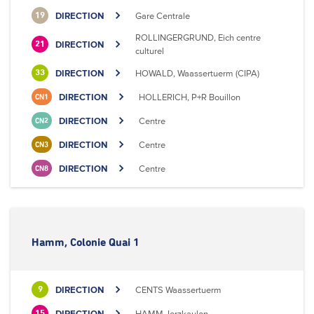
DIRECTION
Gare Centrale
19
ROLLINGERGRUND, Eich centre
DIRECTION
21
culturel
DIRECTION
HOWALD, Waassertuerm (CIPA)
33
DIRECTION
HOLLERICH, P+R Bouillon
CN1
DIRECTION
Centre
CN2
DIRECTION
Centre
CN3
DIRECTION
Centre
CN8
Hamm, Colonie Quai 1
DIRECTION
CENTS Waassertuerm
9
DIRECTION
HAMM, Ierzkaulen
15