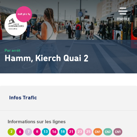
Passer
au
contenu
menu
principal
Par arrêt
Hamm, Kierch Quai 2
Infos Trafic
Informations sur les lignes
2
6
7
8
13
16
18
21
23
25
CN1
CN2
CN5