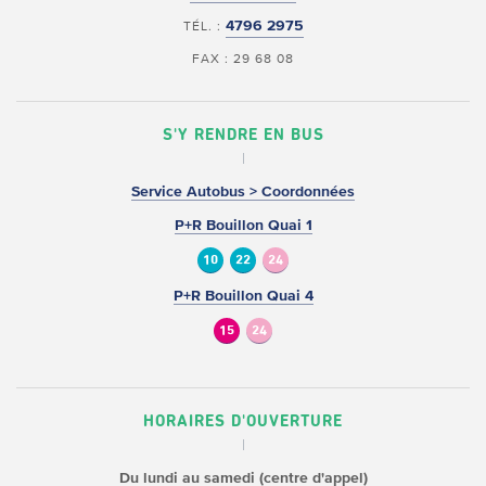
4796 2975
TÉL. :
FAX : 29 68 08
S'Y RENDRE EN BUS
Service Autobus > Coordonnées
P+R Bouillon Quai 1
10
22
24
P+R Bouillon Quai 4
15
24
HORAIRES D'OUVERTURE
Du lundi au samedi (centre d'appel)