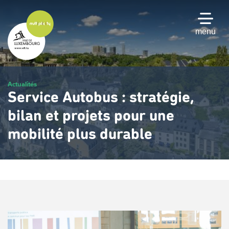
Passer
au
contenu
menu
principal
Actualités
Service Autobus : stratégie,
bilan et projets pour une
mobilité plus durable