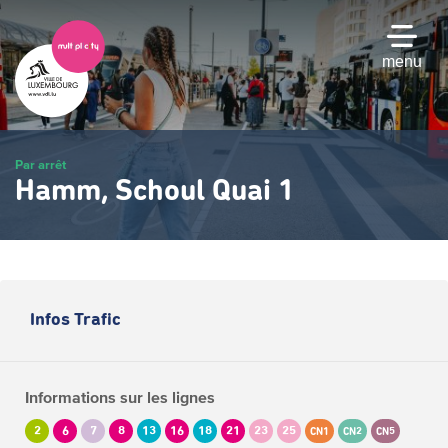
Passer
au
contenu
menu
principal
Par arrêt
Hamm, Schoul Quai 1
Infos Trafic
Informations sur les lignes
2
6
7
8
13
16
18
21
23
25
CN1
CN2
CN5