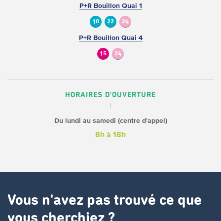
P+R Bouillon Quai 1
10
22
24
P+R Bouillon Quai 4
15
24
HORAIRES D'OUVERTURE
Du lundi au samedi (centre d'appel)
8h à 18h
Vous n'avez pas trouvé ce que
vous cherchiez ?