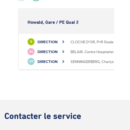
Howald, Gare / PE Quai 2
DIRECTION
CLOCHE D'OR, P+R Stade de Luxem
5
DIRECTION
BELAIR, Centre Hospitalier
24
DIRECTION
SENNINGERBERG, Charlys Statioun
29
Contacter
le service