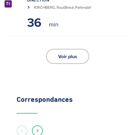
DIRECTION
T1
KIRCHBERG, RoutBréck.Pafendall
36
Voir plus
Correspondances