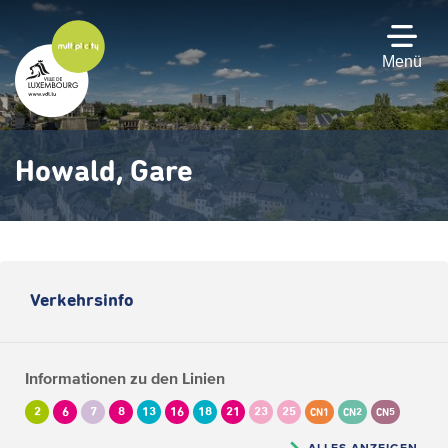
Zum
Hauptinhalt
gehen
Menü
Howald, Gare
Verkehrsinfo
Informationen zu den Linien
2
6
7
8
13
16
18
21
23
25
CN1
CN2
CN5
ALLES ANZEIGEN