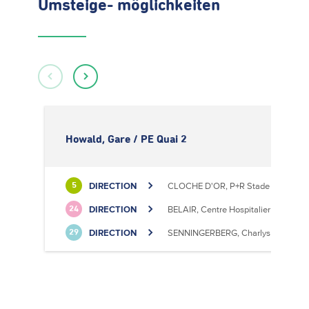
Umsteige- möglichkeiten
Howald, Gare / PE Quai 2
DIRECTION
CLOCHE D'OR, P+R Stade de Luxem
5
DIRECTION
BELAIR, Centre Hospitalier
24
DIRECTION
SENNINGERBERG, Charlys Statioun
29