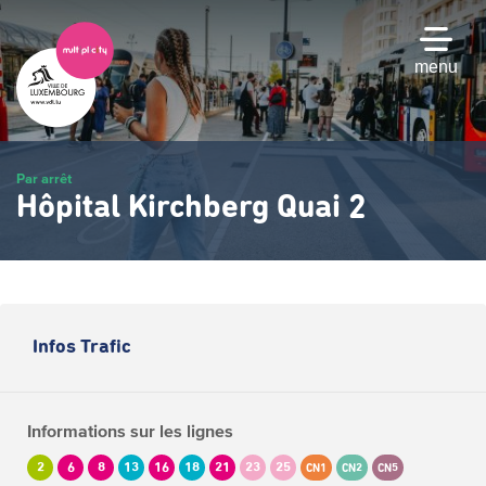
Passer
au
contenu
menu
principal
Par arrêt
Hôpital Kirchberg Quai 2
Infos Trafic
Informations sur les lignes
2
6
8
13
16
18
21
23
25
CN1
CN2
CN5