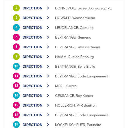
DIRECTION
BONNEVOIE, Lycée Bouneweg / PE
2
DIRECTION
HOWALD, Waassertuerm
3
DIRECTION
LEUDELANGE, Gemeng
4
DIRECTION
BERTRANGE, Gemeng
6
DIRECTION
BERTRANGE, Waassertuerm
8
DIRECTION
HAMM, Rue de Bitbourg
9
DIRECTION
BERTRANGE, Belle Étoile
10
DIRECTION
BERTRANGE, École Européenne II
11
DIRECTION
MERL, Celtes
12
DIRECTION
CESSANGE, Boy Konen
14
DIRECTION
HOLLERICH, P+R Bouillon
15
DIRECTION
BERTRANGE, Ecole Européenne II
16
DIRECTION
KOCKELSCHEUER, Patinoire
18