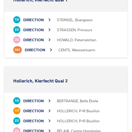
Hollerich, Kierfecht Quai 1
DIRECTION
STEINSEL, Buergaass
10
DIRECTION
STRASSEN, Primeurs
22
DIRECTION
HOWALD, Peternelchen
24
DIRECTION
CENTS, Waassertuerm
CN1
Hollerich, Kierfecht Quai 2
DIRECTION
BERTRANGE, Belle Étoile
10
DIRECTION
HOLLERICH, P+R Bouillon
17
DIRECTION
HOLLERICH, P+R Bouillon
22
DIRECTION
BELAIR, Centre Hospitalier
24