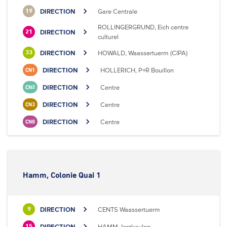
DIRECTION
Gare Centrale
19
ROLLINGERGRUND, Eich centre
DIRECTION
21
culturel
DIRECTION
HOWALD, Waassertuerm (CIPA)
33
DIRECTION
HOLLERICH, P+R Bouillon
CN1
DIRECTION
Centre
CN2
DIRECTION
Centre
CN3
DIRECTION
Centre
CN8
Hamm, Colonie Quai 1
DIRECTION
CENTS Waassertuerm
9
DIRECTION
HAMM, Ierzkaulen
15