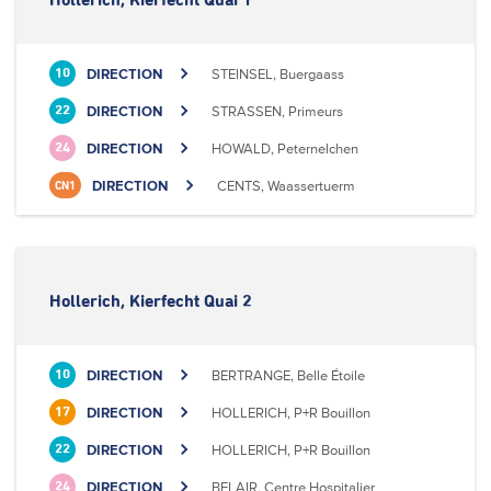
Hollerich, Kierfecht Quai 1
DIRECTION
STEINSEL, Buergaass
10
DIRECTION
STRASSEN, Primeurs
22
DIRECTION
HOWALD, Peternelchen
24
DIRECTION
CENTS, Waassertuerm
CN1
Hollerich, Kierfecht Quai 2
DIRECTION
BERTRANGE, Belle Étoile
10
DIRECTION
HOLLERICH, P+R Bouillon
17
DIRECTION
HOLLERICH, P+R Bouillon
22
DIRECTION
BELAIR, Centre Hospitalier
24