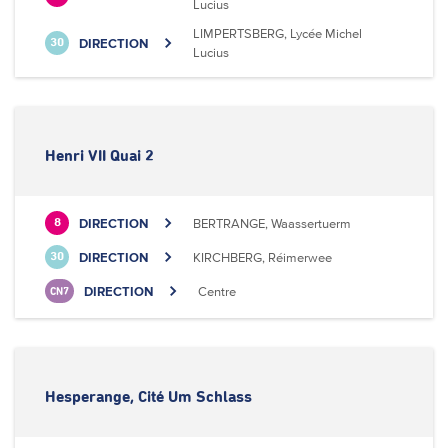
Lucius
LIMPERTSBERG, Lycée Michel
DIRECTION
30
Lucius
Henri VII Quai 2
DIRECTION
BERTRANGE, Waassertuerm
8
DIRECTION
KIRCHBERG, Réimerwee
30
DIRECTION
Centre
CN7
Hesperange, Cité Um Schlass