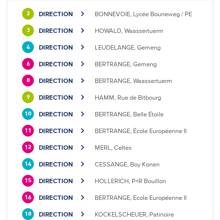
DIRECTION
BONNEVOIE, Lycée Bouneweg / PE
2
DIRECTION
HOWALD, Waassertuerm
3
DIRECTION
LEUDELANGE, Gemeng
4
DIRECTION
BERTRANGE, Gemeng
6
DIRECTION
BERTRANGE, Waassertuerm
8
DIRECTION
HAMM, Rue de Bitbourg
9
DIRECTION
BERTRANGE, Belle Étoile
10
DIRECTION
BERTRANGE, École Européenne II
11
DIRECTION
MERL, Celtes
12
DIRECTION
CESSANGE, Boy Konen
14
DIRECTION
HOLLERICH, P+R Bouillon
15
DIRECTION
BERTRANGE, Ecole Européenne II
16
DIRECTION
KOCKELSCHEUER, Patinoire
18