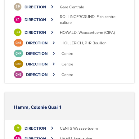
DIRECTION
Gare Centrale
19
ROLLINGERGRUND, Eich centre
DIRECTION
21
culturel
DIRECTION
HOWALD, Waassertuerm (CIPA)
33
DIRECTION
HOLLERICH, P+R Bouillon
CN1
DIRECTION
Centre
CN2
DIRECTION
Centre
CN3
DIRECTION
Centre
CN8
Hamm, Colonie Quai 1
DIRECTION
CENTS Waassertuerm
9
DIRECTION
HAMM, Ierzkaulen
15