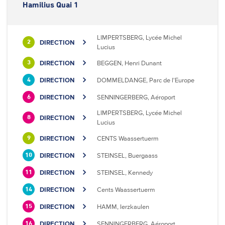
Hamilius Quai 1
LIMPERTSBERG, Lycée Michel
DIRECTION
2
Lucius
DIRECTION
BEGGEN, Henri Dunant
3
DIRECTION
DOMMELDANGE, Parc de l'Europe
4
DIRECTION
SENNINGERBERG, Aéroport
6
LIMPERTSBERG, Lycée Michel
DIRECTION
8
Lucius
DIRECTION
CENTS Waassertuerm
9
DIRECTION
STEINSEL, Buergaass
10
DIRECTION
STEINSEL, Kennedy
11
DIRECTION
Cents Waassertuerm
14
DIRECTION
HAMM, Ierzkaulen
15
DIRECTION
SENNINGERBERG, Aéroport
16