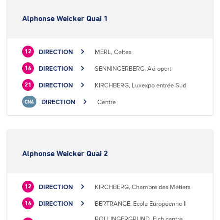
Alphonse Weicker Quai 1
DIRECTION
MERL, Celtes
12
DIRECTION
SENNINGERBERG, Aéroport
16
DIRECTION
KIRCHBERG, Luxexpo entrée Sud
21
DIRECTION
Centre
CN4
Alphonse Weicker Quai 2
DIRECTION
KIRCHBERG, Chambre des Métiers
12
DIRECTION
BERTRANGE, Ecole Européenne II
16
ROLLINGERGRUND, Eich centre