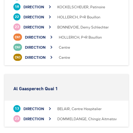
DIRECTION
KOCKELSCHEUER, Patinoire
18
DIRECTION
HOLLERICH, P+R Bouillon
22
DIRECTION
BONNEVOIE, Demy Schlechter
23
DIRECTION
HOLLERICH, P+R Bouillon
CN1
DIRECTION
Centre
CN2
DIRECTION
Centre
CN3
Al Gaasperech Quai 1
DIRECTION
BELAIR, Centre Hospitalier
13
DIRECTION
DOMMELDANGE, Chingiz Aitmatov
23