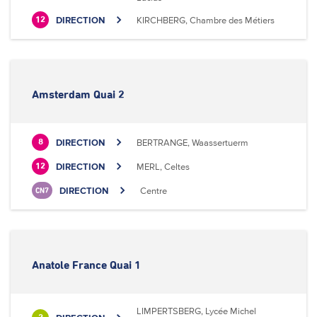
DIRECTION
KIRCHBERG, Chambre des Métiers
12
Amsterdam Quai 2
DIRECTION
BERTRANGE, Waassertuerm
8
DIRECTION
MERL, Celtes
12
DIRECTION
Centre
CN7
Anatole France Quai 1
LIMPERTSBERG, Lycée Michel