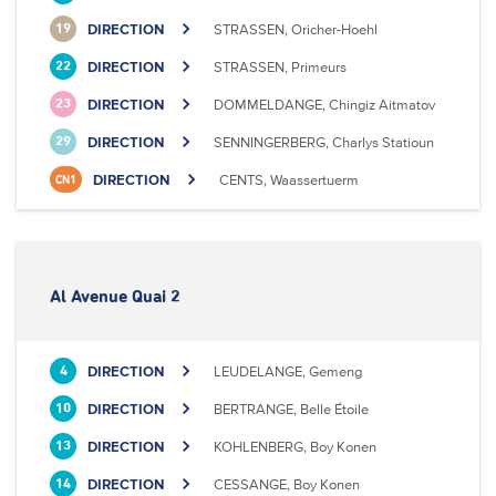
DIRECTION
STRASSEN, Oricher-Hoehl
19
DIRECTION
STRASSEN, Primeurs
22
DIRECTION
DOMMELDANGE, Chingiz Aitmatov
23
DIRECTION
SENNINGERBERG, Charlys Statioun
29
DIRECTION
CENTS, Waassertuerm
CN1
Al Avenue Quai 2
DIRECTION
LEUDELANGE, Gemeng
4
DIRECTION
BERTRANGE, Belle Étoile
10
DIRECTION
KOHLENBERG, Boy Konen
13
DIRECTION
CESSANGE, Boy Konen
14