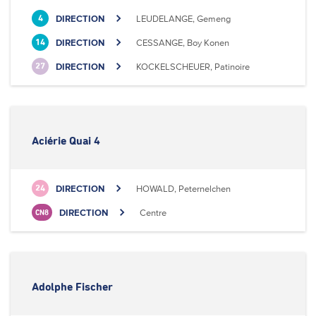
DIRECTION
LEUDELANGE, Gemeng
4
DIRECTION
CESSANGE, Boy Konen
14
DIRECTION
KOCKELSCHEUER, Patinoire
27
Aciérie Quai 4
DIRECTION
HOWALD, Peternelchen
24
DIRECTION
Centre
CN8
Adolphe Fischer