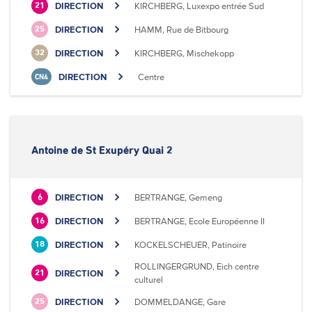
DIRECTION
KIRCHBERG, Luxexpo entrée Sud
21
DIRECTION
HAMM, Rue de Bitbourg
25
DIRECTION
KIRCHBERG, Mischekopp
32
DIRECTION
Centre
CN4
Antoine de St Exupéry Quai 2
DIRECTION
BERTRANGE, Gemeng
6
DIRECTION
BERTRANGE, Ecole Européenne II
16
DIRECTION
KOCKELSCHEUER, Patinoire
18
ROLLINGERGRUND, Eich centre
DIRECTION
21
culturel
DIRECTION
DOMMELDANGE, Gare
25