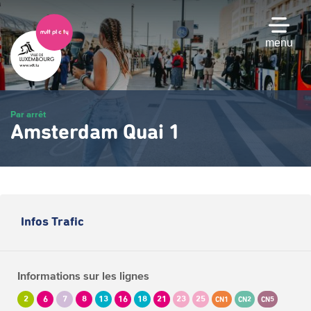
Passer
au
contenu
menu
principal
Par arrêt
Amsterdam Quai 1
Infos Trafic
Informations sur les lignes
2
6
7
8
13
16
18
21
23
25
CN1
CN2
CN5