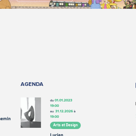
AGENDA
01.01.2023
du
19:00
31.12.2026
au
à
19:00
chemin
Arts et Design
Lucien