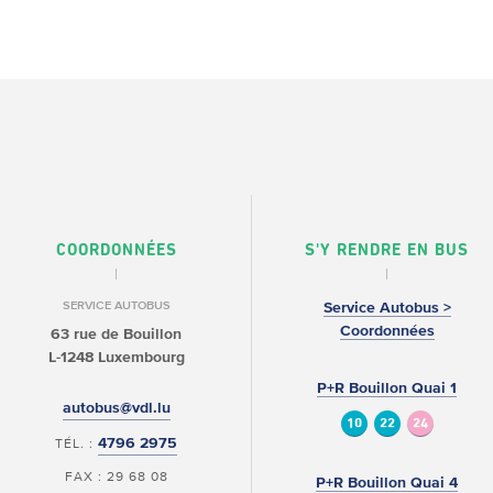
COORDONNÉES
S'Y RENDRE EN BUS
SERVICE AUTOBUS
Service Autobus >
Coordonnées
63 rue de Bouillon
L-1248 Luxembourg
P+R Bouillon Quai 1
autobus@vdl.lu
10
22
24
4796 2975
TÉL. :
FAX : 29 68 08
P+R Bouillon Quai 4