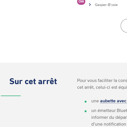
CN8
Gasper.-B'voie
Sur cet arrêt
Pour vous faciliter la co
cet arrêt, celui-ci est équ
une
aubette avec
un émetteur Bluet
informer du départ
d’une notification