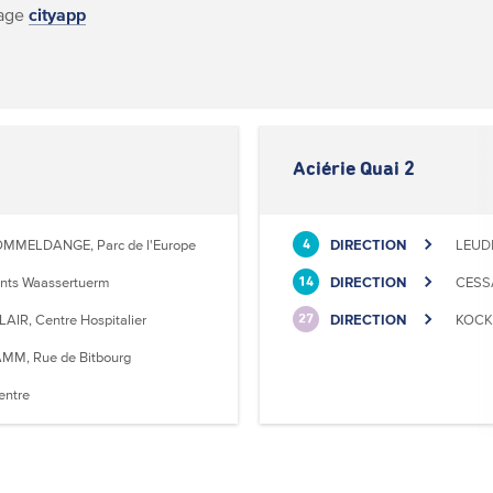
page
cityapp
Aciérie Quai 2
MMELDANGE, Parc de l'Europe
DIRECTION
LEUD
4
nts Waassertuerm
DIRECTION
CESS
14
LAIR, Centre Hospitalier
DIRECTION
KOCKE
27
MM, Rue de Bitbourg
entre