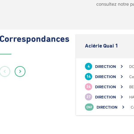
consultez notre 
Correspondances
Aciérie Quai 1
DIRECTION
DO
4
DIRECTION
Ce
14
DIRECTION
BE
24
DIRECTION
HA
27
DIRECTION
C
CN2