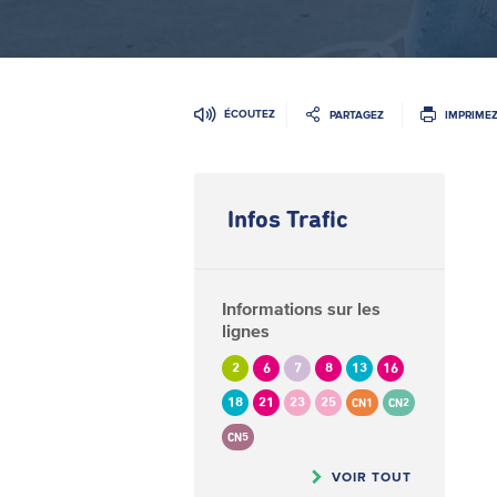
ÉCOUTEZ
PARTAGEZ
IMPRIME
Infos Trafic
Informations sur les
lignes
2
6
7
8
13
16
18
21
23
25
CN1
CN2
CN5
VOIR TOUT