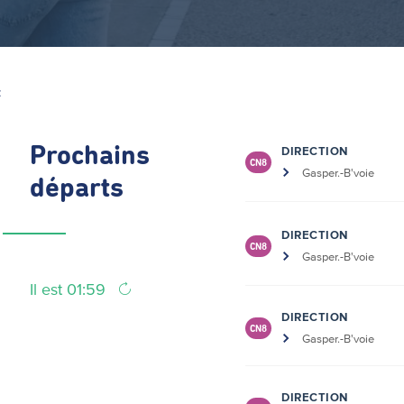
Z
Prochains
DIRECTION
CN8
Gasper.-B'voie
départs
DIRECTION
CN8
Gasper.-B'voie
Il est 01:59
DIRECTION
CN8
Gasper.-B'voie
DIRECTION