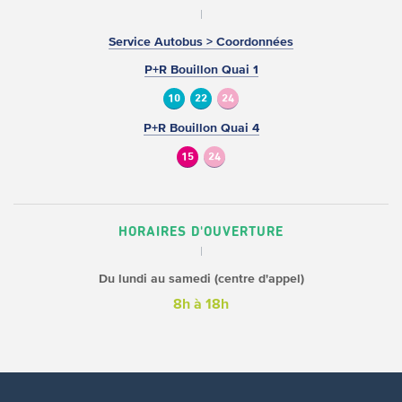
Service Autobus > Coordonnées
P+R Bouillon Quai 1
10
22
24
P+R Bouillon Quai 4
15
24
HORAIRES D'OUVERTURE
Du lundi au samedi (centre d'appel)
8h à 18h