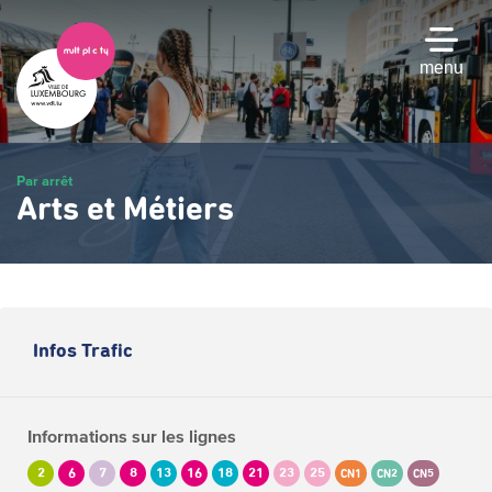
Passer
au
contenu
menu
principal
Par arrêt
Arts et Métiers
Infos Trafic
Informations sur les lignes
2
6
7
8
13
16
18
21
23
25
CN1
CN2
CN5