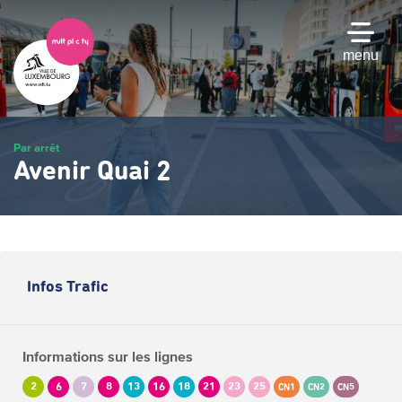
Passer
au
contenu
menu
principal
Par arrêt
Avenir Quai 2
Infos Trafic
Informations sur les lignes
2
6
7
8
13
16
18
21
23
25
CN1
CN2
CN5