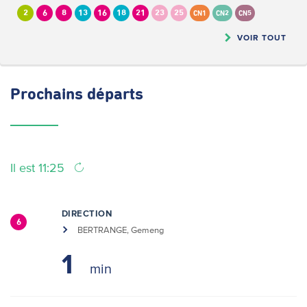
2
6
8
13
16
18
21
23
25
CN1
CN2
CN5
VOIR TOUT
Prochains
départs
Il est 11:25
DIRECTION
6
BERTRANGE, Gemeng
1