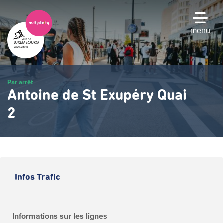
Passer
au
contenu
menu
principal
Par arrêt
Antoine de St Exupéry Quai
2
Infos Trafic
Informations sur les lignes