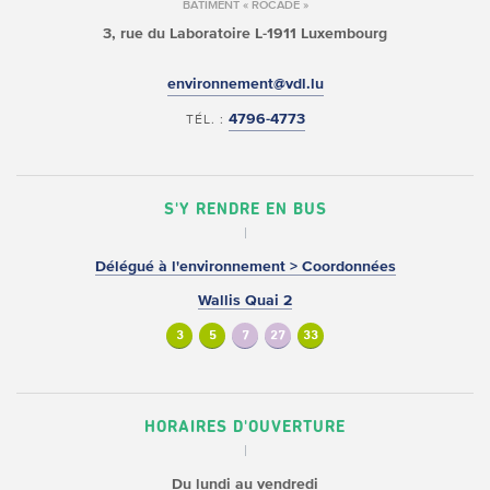
BÂTIMENT « ROCADE »
3, rue du Laboratoire
L-1911 Luxembourg
environnement@vdl.lu
4796-4773
TÉL. :
S'Y RENDRE EN BUS
Délégué à l'environnement > Coordonnées
Wallis Quai 2
3
5
7
27
33
HORAIRES D'OUVERTURE
Du lundi au vendredi