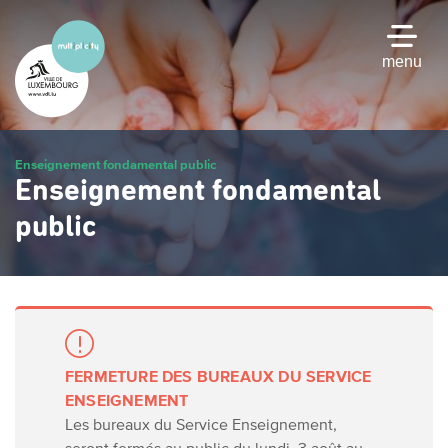
Passer
au
contenu
menu
principal
Enseignement fondamental public
Enseignement fondamental
public
FERMETURE DES BUREAUX DU SERVICE
ENSEIGNEMENT
Les bureaux du Service Enseignement,