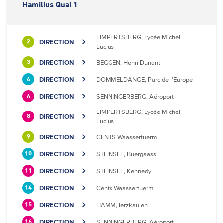
Hamilius Quai 1
LIMPERTSBERG, Lycée Michel
DIRECTION
2
Lucius
DIRECTION
BEGGEN, Henri Dunant
3
DIRECTION
DOMMELDANGE, Parc de l'Europe
4
DIRECTION
SENNINGERBERG, Aéroport
6
LIMPERTSBERG, Lycée Michel
DIRECTION
8
Lucius
DIRECTION
CENTS Waassertuerm
9
DIRECTION
STEINSEL, Buergaass
10
DIRECTION
STEINSEL, Kennedy
11
DIRECTION
Cents Waassertuerm
14
DIRECTION
HAMM, Ierzkaulen
15
DIRECTION
SENNINGERBERG, Aéroport
16