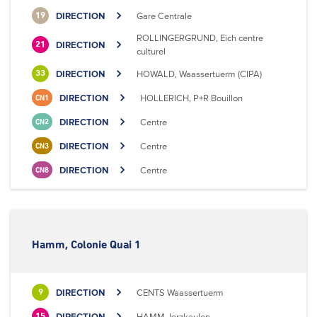
DIRECTION
Gare Centrale
19
ROLLINGERGRUND, Eich centre
DIRECTION
21
culturel
DIRECTION
HOWALD, Waassertuerm (CIPA)
33
DIRECTION
HOLLERICH, P+R Bouillon
CN1
DIRECTION
Centre
CN2
DIRECTION
Centre
CN3
DIRECTION
Centre
CN8
Hamm, Colonie Quai 1
DIRECTION
CENTS Waassertuerm
9
DIRECTION
HAMM, Ierzkaulen
15