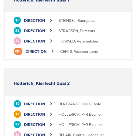
Hollerich, Kierfecht Quai 1
DIRECTION
STEINSEL, Buergaass
10
DIRECTION
STRASSEN, Primeurs
22
DIRECTION
HOWALD, Peternelchen
24
DIRECTION
CENTS, Waassertuerm
CN1
Hollerich, Kierfecht Quai 2
DIRECTION
BERTRANGE, Belle Étoile
10
DIRECTION
HOLLERICH, P+R Bouillon
17
DIRECTION
HOLLERICH, P+R Bouillon
22
DIRECTION
BELAIR, Centre Hospitalier
24