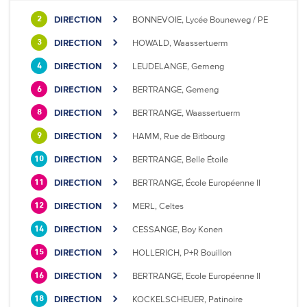
DIRECTION
BONNEVOIE, Lycée Bouneweg / PE
2
DIRECTION
HOWALD, Waassertuerm
3
DIRECTION
LEUDELANGE, Gemeng
4
DIRECTION
BERTRANGE, Gemeng
6
DIRECTION
BERTRANGE, Waassertuerm
8
DIRECTION
HAMM, Rue de Bitbourg
9
DIRECTION
BERTRANGE, Belle Étoile
10
DIRECTION
BERTRANGE, École Européenne II
11
DIRECTION
MERL, Celtes
12
DIRECTION
CESSANGE, Boy Konen
14
DIRECTION
HOLLERICH, P+R Bouillon
15
DIRECTION
BERTRANGE, Ecole Européenne II
16
DIRECTION
KOCKELSCHEUER, Patinoire
18