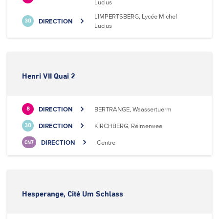
Lucius
LIMPERTSBERG, Lycée Michel
DIRECTION
30
Lucius
Henri VII Quai 2
DIRECTION
BERTRANGE, Waassertuerm
8
DIRECTION
KIRCHBERG, Réimerwee
30
DIRECTION
Centre
CN7
Hesperange, Cité Um Schlass