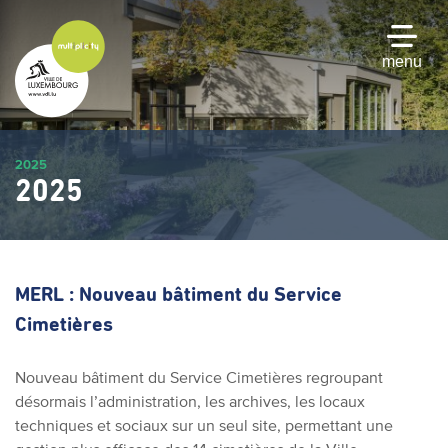
Passer
au
contenu
menu
principal
2025
2025
MERL : Nouveau bâtiment du Service
Cimetières
Nouveau bâtiment du Service Cimetières regroupant
désormais l’administration, les archives, les locaux
techniques et sociaux sur un seul site, permettant une