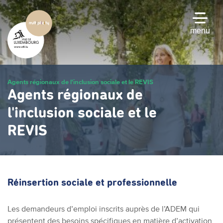
Passer
au
contenu
menu
principal
Agents régionaux de l'inclusion sociale et le REVIS
Agents régionaux de
l'inclusion sociale et le
REVIS
Réinsertion sociale et professionnelle
Les demandeurs d’emploi inscrits auprès de l’ADEM qui
présentent des besoins spécifiques en matière d’activation