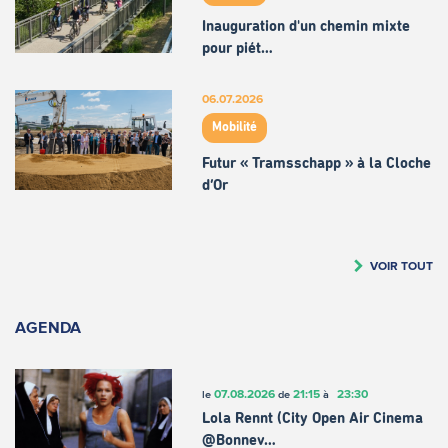
Inauguration d'un chemin mixte
pour piét…
06.07.2026
Mobilité
Futur « Tramsschapp » à la Cloche
d’Or
VOIR TOUT
AGENDA
07.08.2026
21:15
23:30
le
de
à
Lola Rennt (City Open Air Cinema
@Bonnev…