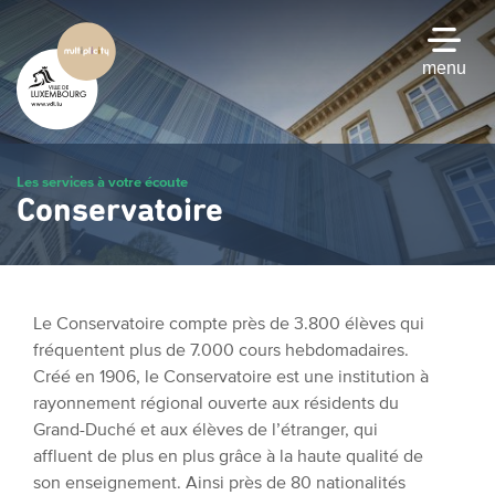
Passer
au
contenu
menu
principal
Les services à votre écoute
Conservatoire
Le Conservatoire compte près de 3.800 élèves qui
fréquentent plus de 7.000 cours hebdomadaires.
Créé en 1906, le Conservatoire est une institution à
rayonnement régional ouverte aux résidents du
Grand-Duché et aux élèves de l’étranger, qui
affluent de plus en plus grâce à la haute qualité de
son enseignement. Ainsi près de 80 nationalités